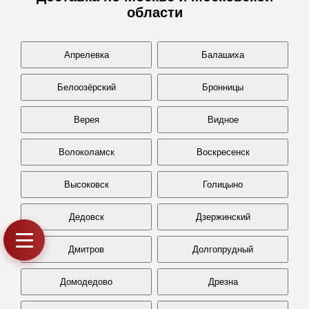
области
Апрелевка
Балашиха
Белоозёрский
Бронницы
Верея
Видное
Волоколамск
Воскресенск
Высоковск
Голицыно
Дедовск
Дзержинский
Дмитров
Долгопрудный
Домодедово
Дрезна