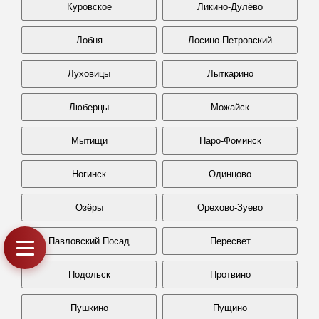
Куровское
Ликино-Дулёво
Лобня
Лосино-Петровский
Луховицы
Лыткарино
Люберцы
Можайск
Мытищи
Наро-Фоминск
Ногинск
Одинцово
Озёры
Орехово-Зуево
Павловский Посад
Пересвет
Подольск
Протвино
Пушкино
Пущино