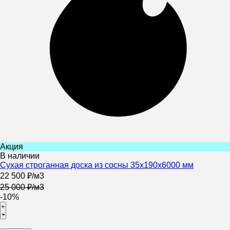
Акция
В наличии
Сухая строганная доска из сосны 35х190х6000 мм
22 500
₽
/
м3
25 000
₽
/
м3
-10%
+